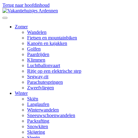
Terug naar hoofdinhoud
Zomer
Wandelen
Fietsen en mountainbiken
Kanoën en kajakken
Golfen
Paardrijden
Klimmen
Luchtballonvaart
Ritje op een elektrische step
Segway-rit
Parachutespringen
Zweefvliegen
Winter
Skiën
Langlaufen
Winterwandelen
Sneeuwschoenwandelen
Packrafting
Snowkiten
Skijøring
Sleeën