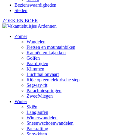
Bezienswaardigheden
Steden
ZOEK EN BOEK
Zomer
Wandelen
Fietsen en mountainbiken
Kanoën en kajakken
Golfen
Paardrijden
Klimmen
Luchtballonvaart
Ritje op een elektrische step
Segway-rit
Parachutespringen
Zweefvliegen
Winter
Skiën
Langlaufen
Winterwandelen
Sneeuwschoenwandelen
Packrafting
Snowkiten