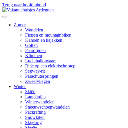
Terug naar hoofdinhoud
Zomer
Wandelen
Fietsen en mountainbiken
Kanoën en kajakken
Golfen
Paardrijden
Klimmen
Luchtballonvaart
Ritje op een elektrische step
Segway-rit
Parachutespringen
Zweefvliegen
Winter
Skiën
Langlaufen
Winterwandelen
Sneeuwschoenwandelen
Packrafting
Snowkiten
Skijøring
Sleeën