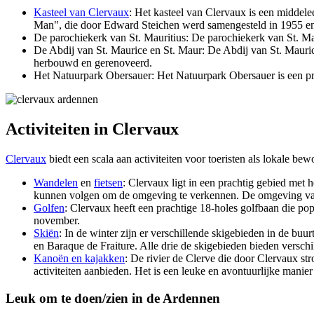
Kasteel van Clervaux
: Het kasteel van Clervaux is een middel
Man", die door Edward Steichen werd samengesteld in 1955 en
De parochiekerk van St. Mauritius: De parochiekerk van St. Mau
De Abdij van St. Maurice en St. Maur: De Abdij van St. Maurice
herbouwd en gerenoveerd.
Het Natuurpark Obersauer: Het Natuurpark Obersauer is een prac
Activiteiten in Clervaux
Clervaux
biedt een scala aan activiteiten voor toeristen als lokale bew
Wandelen
en
fietsen
: Clervaux ligt in een prachtig gebied met
kunnen volgen om de omgeving te verkennen. De omgeving van Cl
Golfen
: Clervaux heeft een prachtige 18-holes golfbaan die pop
november.
Skiën
: In de winter zijn er verschillende skigebieden in de b
en Baraque de Fraiture. Alle drie de skigebieden bieden verschil
Kanoën en kajakken
: De rivier de Clerve die door Clervaux st
activiteiten aanbieden. Het is een leuke en avontuurlijke mani
Leuk om te doen/zien in de Ardennen