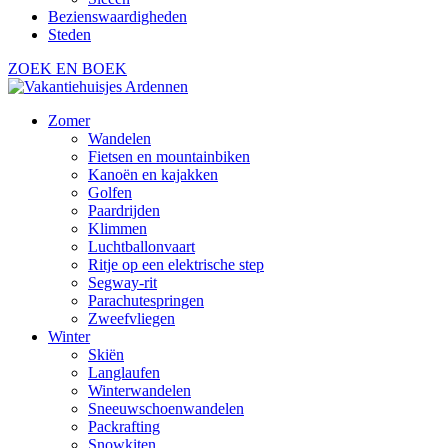
Bezienswaardigheden
Steden
ZOEK EN BOEK
Zomer
Wandelen
Fietsen en mountainbiken
Kanoën en kajakken
Golfen
Paardrijden
Klimmen
Luchtballonvaart
Ritje op een elektrische step
Segway-rit
Parachutespringen
Zweefvliegen
Winter
Skiën
Langlaufen
Winterwandelen
Sneeuwschoenwandelen
Packrafting
Snowkiten