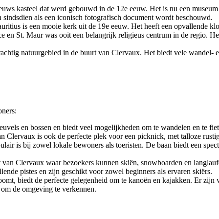
eeuws kasteel dat werd gebouwd in de 12e eeuw. Het is nu een museum 
 sindsdien als een iconisch fotografisch document wordt beschouwd.
ritius is een mooie kerk uit de 19e eeuw. Het heeft een opvallende klok
 en St. Maur was ooit een belangrijk religieus centrum in de regio. He
htig natuurgebied in de buurt van Clervaux. Het biedt vele wandel- en 
oners:
 heuvels en bossen en biedt veel mogelijkheden om te wandelen en te fie
ervaux is ook de perfecte plek voor een picknick, met talloze rustige
ulair is bij zowel lokale bewoners als toeristen. De baan biedt een spec
uurt van Clervaux waar bezoekers kunnen skiën, snowboarden en langlau
lende pistes en zijn geschikt voor zowel beginners als ervaren skiërs.
roomt, biedt de perfecte gelegenheid om te kanoën en kajakken. Er zijn
er om de omgeving te verkennen.