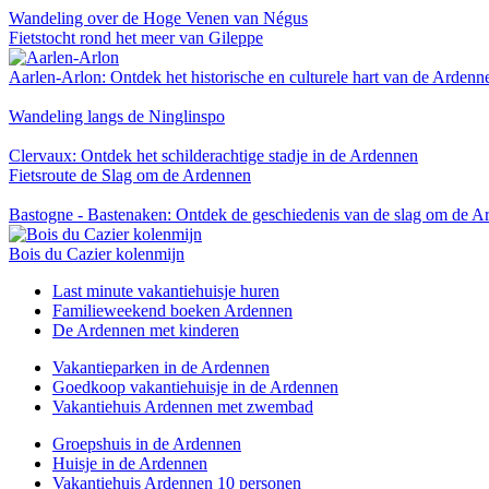
Wandeling over de Hoge Venen van Négus
Fietstocht rond het meer van Gileppe
Aarlen-Arlon: Ontdek het historische en culturele hart van de Ardenn
Wandeling langs de Ninglinspo
Clervaux: Ontdek het schilderachtige stadje in de Ardennen
Fietsroute de Slag om de Ardennen
Bastogne - Bastenaken: Ontdek de geschiedenis van de slag om de A
Bois du Cazier kolenmijn
Last minute vakantiehuisje huren
Familieweekend boeken Ardennen
De Ardennen met kinderen
Vakantieparken in de Ardennen
Goedkoop vakantiehuisje in de Ardennen
Vakantiehuis Ardennen met zwembad
Groepshuis in de Ardennen
Huisje in de Ardennen
Vakantiehuis Ardennen 10 personen